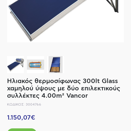
ΔΙΑΚΟΠΤΙΚΟ ΥΛΙΚΟ
ΦΙΛΤΡΑ ΜΠΑΝΙΟΥ
ΚΑΘΡΕΠΤΕΣ
ΕΞΟΠΛΙΣΜΟΣ ΘΕΡΜΑΝΣΗΣ
ΚΑΝΑΤΕΣ-ΠΑΓΟΥΡΙΑ ΦΙΛΤΡΟΥ
ΚΑΜΠΙΝΕΣ
ΗΛΕΚΤΡΙΚΗ ΘΕΡΜΑΝΣΗ
ΑΞΕΣΟΥΑΡ
ΜΠΑΤΑΡΙΕΣ ΜΠΑΝΙΟΥ
ΣΤΗΛΕΣ - ΥΔΡΟΜΑΣΑΖ
ΚΑΖΑΝΑΚΙΑ
Ηλιακός θερμοσίφωνας 300lt Glass
ΚΑΝΑΛΙΑ ΝΤΟΥΖΙΕΡΑΣ
χαμηλού ύψους με δύο επιλεκτικούς
συλλέκτες 4.00m² Vancor
ΕΞΑΡΤΗΜΑΤΑ ΝΤΟΥΣ
ΚΩΔΙΚΟΣ: 3004766
ΣΥΣΤΗΜΑΤΑ ΜΠΙΝΤΕ - FLUSH
1.150,07€
ΗΛΕΚΤΡΟΝΙΚΕΣ ΜΠΑΤΑΡΙΕΣ