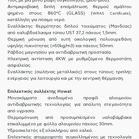
τους με μια μόνο ραφή συγκόλλησης (μισό-μισό).
Αντιμικροβιακή διπλή επισμάλτωση θερμού σμάλτου
ψημένο στους 860°C (GLASS) (
),
WRAS Certificate
κατάλληλη για πόσιμο νερό.
Εναλλάκτης θερμότητας διπλού τοιχώματος (Μανδύας)
από χαλυβδοέλασμα τύπου UST 37,2 πάχους 1,5mm.
Θερμική μόνωση από χυτή οικολογική πολυουρεθάνη
υψηλής πυκνότητας (>50kg/m3) και πάχους 50mm.
Ράβδος μαγνησίου για αντιδιαβρωτική προστασία.
Ηλεκτρική αντίσταση 4KW με ρυθμιζόμενο θερμοστάτη
ασφαλείας.
Εναλλάκτης (σωλήνας μεταλλικός) στους τύπους τριπλής
ενέργειας για λειτουργία και με την κεντρική θέρμανση.
Επιλεκτικός συλλέκτης Howat
Μονοκόμματο ανοδιωμένο προφίλ αλουμινίου
αντιδιαβρωτικής τεχνολογίας για απόλυτη στεγανότητα
από υγρασία.
Θερμομόνωση από προσυμπιεσμένο υαλοβάμβακα
επικαλυμμένο με φύλλο αλουμινίου πάχους 30mm.
Υδροσκελετός εξ ολοκλήρου από χαλκό.
Επιλεκτικός απορροφητής συγκολλημένος με τεχνολογία