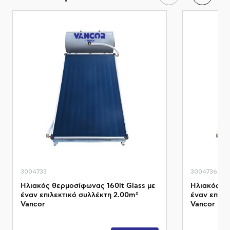
3004733
3004736
Ηλιακός θερμοσίφωνας 160lt Glass με
Ηλιακός θε
έναν επιλεκτικό συλλέκτη 2.00m²
έναν επιλε
Vancor
Vancor