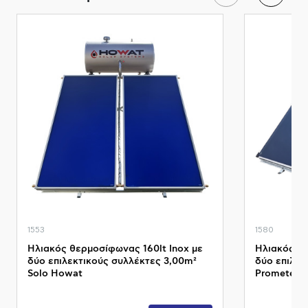
1553
1580
Ηλιακός θερμοσίφωνας 160lt Inox με
Ηλιακός θε
δύο επιλεκτικούς συλλέκτες 3,00m²
δύο επιλεκ
Solo Howat
Prometeus