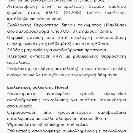
τους με μια μόνο ραφή συγκόλλησης (μισό-μισό).
Αντιμικροβιακή διπλή επισμάλτωση θερμού σμάλτου
ψημένο στους 860°C (GLASS) (
),
WRAS Certificate
κατάλληλη για πόσιμο νερό.
Εναλλάκτης θερμότητας διπλού τοιχώματος (Μανδύας)
από χαλυβδοέλασμα τύπου UST 37,2 πάχους 1,5mm.
Θερμική μόνωση από χυτή οικολογική πολυουρεθάνη
υψηλής πυκνότητας (>50kg/m3) και πάχους 50mm.
Ράβδος μαγνησίου για αντιδιαβρωτική προστασία.
Ηλεκτρική αντίσταση 4KW με ρυθμιζόμενο θερμοστάτη
ασφαλείας.
Εναλλάκτης (σωλήνας μεταλλικός) στους τύπους τριπλής
ενέργειας για λειτουργία και με την κεντρική θέρμανση.
Επιλεκτικός συλλέκτης Howat
Μονοκόμματο ανοδιωμένο προφίλ αλουμινίου
αντιδιαβρωτικής τεχνολογίας για απόλυτη στεγανότητα
από υγρασία.
Θερμομόνωση από προσυμπιεσμένο υαλοβάμβακα
επικαλυμμένο με φύλλο αλουμινίου πάχους 30mm.
Υδροσκελετός εξ ολοκλήρου από χαλκό.
Επιλεκτικός απορροφητής συγκολλημένος με τεχνολογία