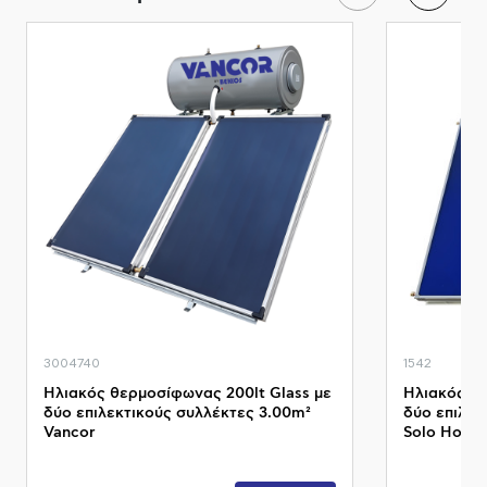
3004740
1542
Ηλιακός θερμοσίφωνας 200lt Glass με
Ηλιακός θε
δύο επιλεκτικούς συλλέκτες 3.00m²
δύο επιλεκ
Vancor
Solo Howa