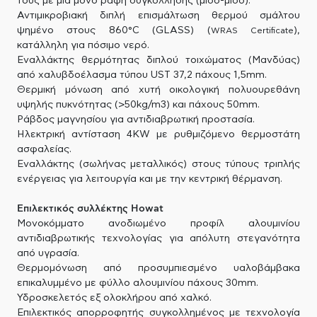
τους με μια μόνο ραφή συγκόλλησης (μισό-μισό).
Αντιμικροβιακή διπλή επισμάλτωση θερμού σμάλτου
ψημένο στους 860°C (GLASS) (
),
WRAS Certificate
κατάλληλη για πόσιμο νερό.
Εναλλάκτης θερμότητας διπλού τοιχώματος (Μανδύας)
από χαλυβδοέλασμα τύπου UST 37,2 πάχους 1,5mm.
Θερμική μόνωση από χυτή οικολογική πολυουρεθάνη
υψηλής πυκνότητας (>50kg/m3) και πάχους 50mm.
Ράβδος μαγνησίου για αντιδιαβρωτική προστασία.
Ηλεκτρική αντίσταση 4KW με ρυθμιζόμενο θερμοστάτη
ασφαλείας.
Εναλλάκτης (σωλήνας μεταλλικός) στους τύπους τριπλής
ενέργειας για λειτουργία και με την κεντρική θέρμανση.
Επιλεκτικός συλλέκτης Howat
Μονοκόμματο ανοδιωμένο προφίλ αλουμινίου
αντιδιαβρωτικής τεχνολογίας για απόλυτη στεγανότητα
από υγρασία.
Θερμομόνωση από προσυμπιεσμένο υαλοβάμβακα
επικαλυμμένο με φύλλο αλουμινίου πάχους 30mm.
Υδροσκελετός εξ ολοκλήρου από χαλκό.
Επιλεκτικός απορροφητής συγκολλημένος με τεχνολογία