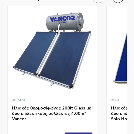
3004741
1540
Ηλιακός θερμοσίφωνας 200lt Glass με
Ηλιακός θε
δύο επιλεκτικούς συλλέκτες 4.00m²
δύο επιλεκ
Vancor
Solo Howa