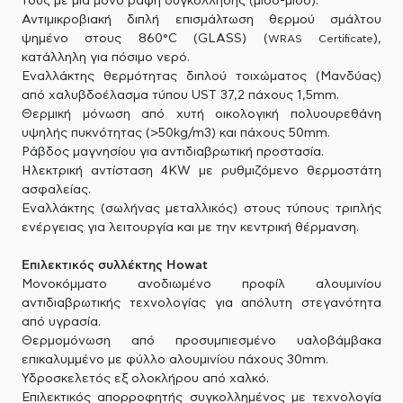
τους με μια μόνο ραφή συγκόλλησης (μισό-μισό).
Αντιμικροβιακή διπλή επισμάλτωση θερμού σμάλτου
ψημένο στους 860°C (GLASS) (
),
WRAS Certificate
κατάλληλη για πόσιμο νερό.
Εναλλάκτης θερμότητας διπλού τοιχώματος (Μανδύας)
από χαλυβδοέλασμα τύπου UST 37,2 πάχους 1,5mm.
Θερμική μόνωση από χυτή οικολογική πολυουρεθάνη
υψηλής πυκνότητας (>50kg/m3) και πάχους 50mm.
Ράβδος μαγνησίου για αντιδιαβρωτική προστασία.
Ηλεκτρική αντίσταση 4KW με ρυθμιζόμενο θερμοστάτη
ασφαλείας.
Εναλλάκτης (σωλήνας μεταλλικός) στους τύπους τριπλής
ενέργειας για λειτουργία και με την κεντρική θέρμανση.
Επιλεκτικός συλλέκτης Howat
Μονοκόμματο ανοδιωμένο προφίλ αλουμινίου
αντιδιαβρωτικής τεχνολογίας για απόλυτη στεγανότητα
από υγρασία.
Θερμομόνωση από προσυμπιεσμένο υαλοβάμβακα
επικαλυμμένο με φύλλο αλουμινίου πάχους 30mm.
Υδροσκελετός εξ ολοκλήρου από χαλκό.
Επιλεκτικός απορροφητής συγκολλημένος με τεχνολογία