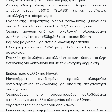
τους με μια μόνο ραφή συγκόλλησης (μισό-μισό).
Αντιμικροβιακή διπλή επισμάλτωση θερμού σμάλτου
ψημένο στους 860°C (GLASS) (
),
WRAS Certificate
κατάλληλη για πόσιμο νερό.
Εναλλάκτης θερμότητας διπλού τοιχώματος (Μανδύας)
από χαλυβδοέλασμα τύπου UST 37,2 πάχους 1,5mm.
Θερμική μόνωση από χυτή οικολογική πολυουρεθάνη
υψηλής πυκνότητας (>50kg/m3) και πάχους 50mm.
Ράβδος μαγνησίου για αντιδιαβρωτική προστασία.
Ηλεκτρική αντίσταση 4KW με ρυθμιζόμενο θερμοστάτη
ασφαλείας.
Εναλλάκτης (σωλήνας μεταλλικός) στους τύπους τριπλής
ενέργειας για λειτουργία και με την κεντρική θέρμανση.
Επιλεκτικός συλλέκτης Howat
Μονοκόμματο ανοδιωμένο προφίλ αλουμινίου
αντιδιαβρωτικής τεχνολογίας για απόλυτη στεγανότητα
από υγρασία.
Θερμομόνωση από προσυμπιεσμένο υαλοβάμβακα
επικαλυμμένο με φύλλο αλουμινίου πάχους 30mm.
Υδροσκελετός εξ ολοκλήρου από χαλκό.
Επιλεκτικός απορροφητής συγκολλημένος με τεχνολογία