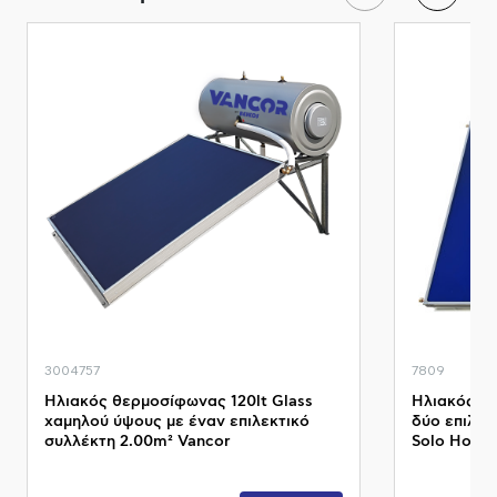
3004757
7809
Ηλιακός θερμοσίφωνας 120lt Glass
Ηλιακός θε
χαμηλού ύψους με έναν επιλεκτικό
δύο επιλεκ
συλλέκτη 2.00m² Vancor
Solo Howa